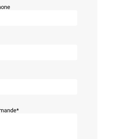
hone
demande
*